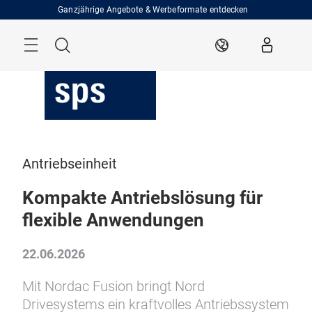
Überspringen
Ganzjährige Angebote & Werbeformate entdecken
Menü
Suche
DE
Antriebseinheit
Kompakte Antriebslösung für
flexible Anwendungen
22.06.2026
Mit Nordac Fusion bringt Nord
Drivesystems ein kraftvolles Antriebssystem