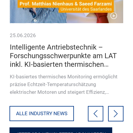
25.06.2026
17.
Intelligente Antriebstechnik –
Du
Forschungsschwerpunkte am LAT
Mo
inkl. KI-basierten thermischen
20
Dun
Monitorings
Con
KI-basiertes thermisches Monitoring ermöglicht
-
ver
präzise Echtzeit-Temperaturschätzung
prof
elektrischer Motoren und steigert Effizienz,
Leistung und Ressourcennutzung…
ALLE INDUSTRY NEWS