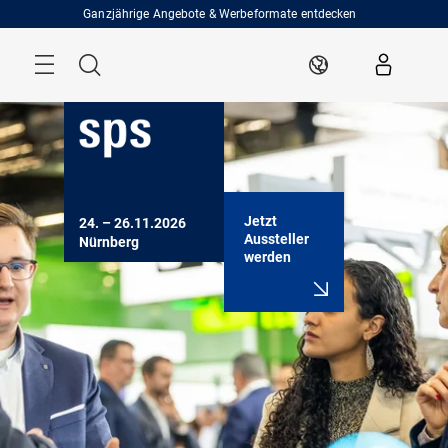
Überspringen
Ganzjährige Angebote & Werbeformate entdecken
Menü
Suche
DE
Jetzt
24. – 26.11.2026

Aussteller
Nürnberg
werden