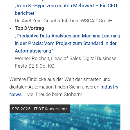
„Vom KI-Hype zum echten Mehrwert – Ein CEO
berichtet”
Dr. Axel Zein, Geschäftsführer, WSCAD GmbH
Top 3 Vortrag
„Predicitve Data-Analytics and Machine Learning
in der Praxis: Vom Projekt zum Standard in der
Automatisierung”
Werner Reichelt, Head of Sales Digital Business,
Festo SE & Co. KG
Weitere Einblicke aus der Welt der smarten und
digitalen Automation finden Sie in unseren
Industry
News
– viel Freude beim Stöbern!
SPS 2025 - IT-OT-Konvergenz
SPS