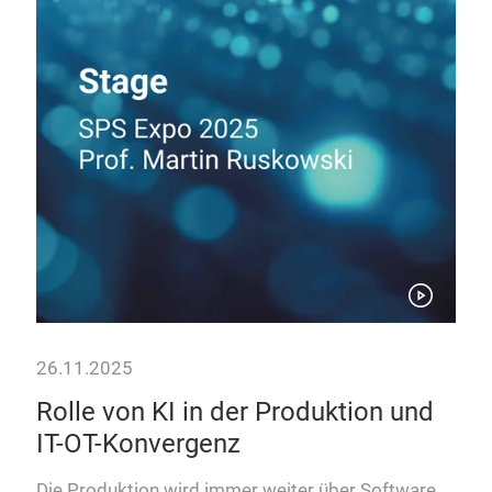
26.11.2025
26.
y
Rolle von KI in der Produktion und
Vo
IT-OT-Konvergenz
- 
Die Produktion wird immer weiter über Software
Ein