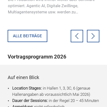
e
optimiert. Agentic AI, Digitale Zwillinge,
Wet
Multiagentensysteme usw. werden zu
Ver
Schlüsseltechnologien. Doch was mü…
ALLE BEITRÄGE
Vortragsprogramm 2026
Auf einen Blick
Location Stages:
in
Hallen
1, 3, 3C, 6 (genaue
Hallenangaben ab voraussichtlich Mai 2026)
Dauer der Sessions:
in der Regel 20 – 45 Minuten
Anmeldung:
nicht erforderlich