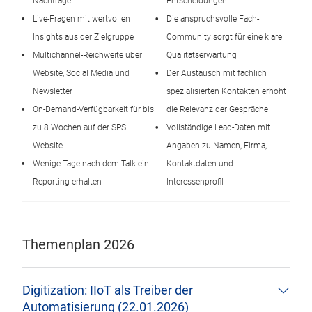
Nachfrage
Entscheidungen
Live-Fragen mit wertvollen
Die anspruchsvolle Fach-
Insights aus der Zielgruppe
Community sorgt für eine klare
Multichannel-Reichweite über
Qualitätserwartung
Website, Social Media und
Der Austausch mit fachlich
Newsletter
spezialisierten Kontakten erhöht
On-Demand-Verfügbarkeit für bis
die Relevanz der Gespräche
zu 8 Wochen auf der SPS
Vollständige Lead-Daten mit
Website
Angaben zu Namen, Firma,
Wenige Tage nach dem Talk ein
Kontaktdaten und
Reporting erhalten
Interessenprofil
Themenplan 2026
Digitization: IIoT als Treiber der
Automatisierung (22.01.2026)