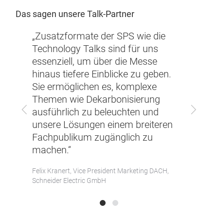
Das sagen unsere Talk-Partner
gy
„Zusatzformate der SPS wie die
„Im 
 als
Technology Talks sind für uns
Talk
ten
essenziell, um über die Messe
Ausst
hinaus tiefere Einblicke zu geben.
zu se
Sie ermöglichen es, komplexe
eigen
r
Themen wie Dekarbonisierung
präse
Zurück
Vor
ausführlich zu beleuchten und
viel
– eine
unsere Lösungen einem breiteren
unser
ieder
Fachpublikum zugänglich zu
Geleg
machen.“
nutze
pment,
Felix Kranert, Vice President Marketing DACH,
Philipp
Schneider Electric GmbH
media