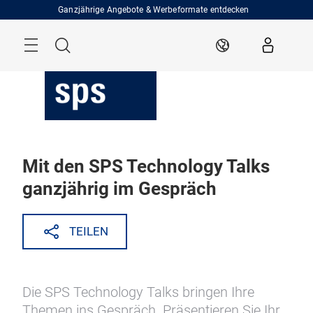
Überspringen
Ganzjährige Angebote & Werbeformate entdecken
Menü
Suche
DE
Mit den SPS Technology Talks
ganzjährig im Gespräch
TEILEN
Die SPS Technology Talks bringen Ihre
Themen ins Gespräch. Präsentieren Sie Ihr