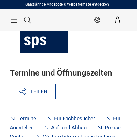
Überspringen
Ganzjährige Angebote & Werbeformate entdecken
Menü
Suche
DE
Termine und Öffnungszeiten
TEILEN
Termine
Für Fachbesucher
Für
Aussteller
Auf- und Abbau
Presse-
Center
Weitere Informationen für Ihren