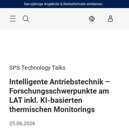
Überspringen
Ganzjährige Angebote & Werbeformate entdecken
Menü
Suche
DE
SPS Technology Talks
Intelligente Antriebstechnik –
Forschungsschwerpunkte am
LAT inkl. KI-basierten
thermischen Monitorings
25.06.2026