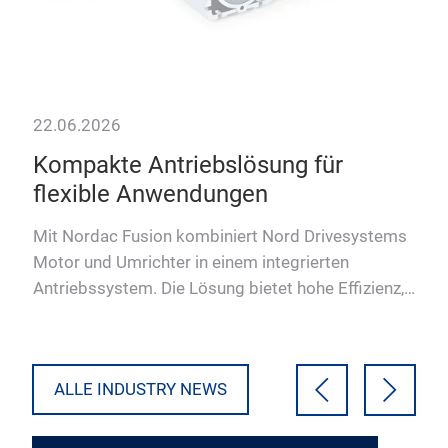
22.06.2026
17.
aus
Kompakte Antriebslösung für
Du
flexible Anwendungen
Mo
Mit Nordac Fusion kombiniert Nord Drivesystems
Dun
Motor und Umrichter in einem integrierten
Con
Antriebssystem. Die Lösung bietet hohe Effizienz,
ver
flexible Einsatzmögl…
prof
ALLE INDUSTRY NEWS