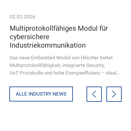
02.02.2026
28.
Multiprotokollfähiges Modul für
Em
cybersichere
Si
Industriekommunikation
Der
Eme
Das neue Embedded Modul von Hilscher bietet
tig
und 
Multiprotokollfähigkeit, integrierte Security,
Not
IIoT‑Protokolle und hohe Energieeffizienz – ideal
für cybersichere I…
ALLE INDUSTRY NEWS