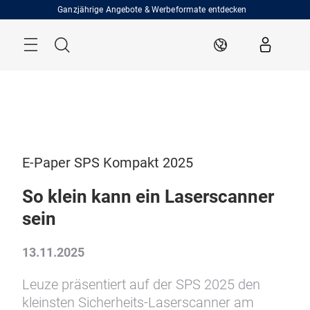
Überspringen
Ganzjährige Angebote & Werbeformate entdecken
Menü
Suche
DE
E-Paper SPS Kompakt 2025
So klein kann ein Laserscanner
sein
13.11.2025
Leuze präsentiert auf der SPS 2025 den
kleinsten Sicherheits-Laserscanner am