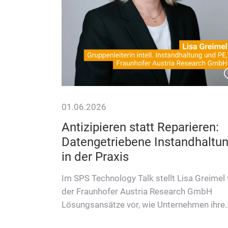
01.06.2026
Antizipieren statt Reparieren:
ung vor
Datengetriebene Instandhaltu
in der Praxis
Phoenix
 Smart
Im SPS Technology Talk stellt Lisa Greimel
ine
der Fraunhofer Austria Research GmbH
g vo…
Lösungsansätze vor, wie Unternehmen ihre
Instandhaltung datengetrieben tran…