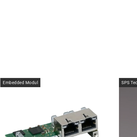
Embedded Modul
SPS Tec