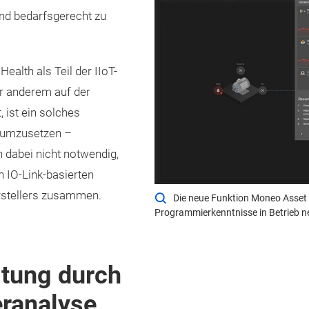
und bedarfsgerecht zu
alth als Teil der IIoT-
r anderem auf der
 ist ein solches
r umzusetzen –
 dabei nicht notwendig,
n IO-Link-basierten
rstellers zusammen.
Die neue Funktion Moneo Asset H
Programmierkenntnisse in Betrieb ne
ltung durch
eranalyse