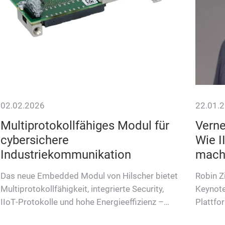
02.02.2026
22.01.
Multiprotokollfähiges Modul für
Verne
cybersichere
Wie I
Industriekommunikation
mach
Das neue Embedded Modul von Hilscher bietet
Robin Z
Multiprotokollfähigkeit, integrierte Security,
Keynote,
IIoT‑Protokolle und hohe Energieeffizienz –
Plattfo
ideal für cybersichere I…
und Un