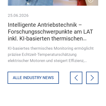
25.06.2026
22.
Intelligente Antriebstechnik –
Ko
Forschungsschwerpunkte am LAT
fl
inkl. KI-basierten thermischen
20
Mit
Monitorings
Moto
KI-basiertes thermisches Monitoring ermöglicht
-
Antr
präzise Echtzeit-Temperaturschätzung
fle
elektrischer Motoren und steigert Effizienz,
Leistung und Ressourcennutzung…
ALLE INDUSTRY NEWS