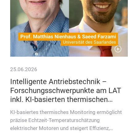
25.06.2026
01.
Intelligente Antriebstechnik –
Ant
Forschungsschwerpunkte am LAT
Da
inkl. KI-basierten thermischen
de
Monitorings
n
KI-basiertes thermisches Monitoring ermöglicht
Im S
präzise Echtzeit-Temperaturschätzung
Fra
elektrischer Motoren und steigert Effizienz,
Lös
Leistung und Ressourcennutzung…
Ins