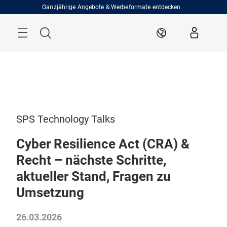
Überspringen
Ganzjährige Angebote & Werbeformate entdecken
Menü
Suche
DE
SPS Technology Talks
Cyber Resilience Act (CRA) &
Recht – nächste Schritte,
aktueller Stand, Fragen zu
Umsetzung
26.03.2026