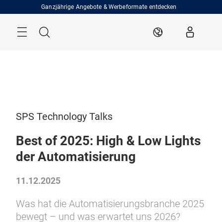
Überspringen
Ganzjährige Angebote & Werbeformate entdecken
Menü
Suche
DE
SPS Technology Talks
Best of 2025: High & Low Lights
der Automatisierung
11.12.2025
Was hat die Automatisierungsbranche 2025
bewegt – und was erwartet uns 2026?