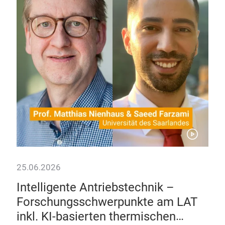
25.06.2026
01.
Intelligente Antriebstechnik –
Ant
Forschungsschwerpunkte am LAT
Da
inkl. KI-basierten thermischen
de
ael