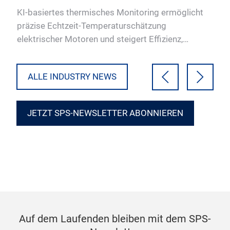
Monitorings
ng
KI-basiertes thermisches Monitoring ermöglicht
Im S
präzise Echtzeit-Temperaturschätzung
Fra
elektrischer Motoren und steigert Effizienz,
Lös
Leistung und Ressourcennutzung…
Ins
ALLE INDUSTRY NEWS
JETZT SPS-NEWSLETTER ABONNIEREN
Auf dem Laufenden bleiben mit dem SPS-