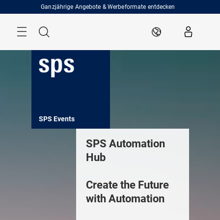
Überspringen
Ganzjährige Angebote & Werbeformate entdecken
Menü
Suche
DE
ents
SPS Insights
SPS Services
SPS Expo
SPS Automation
Hub
Create the Future
with Automation