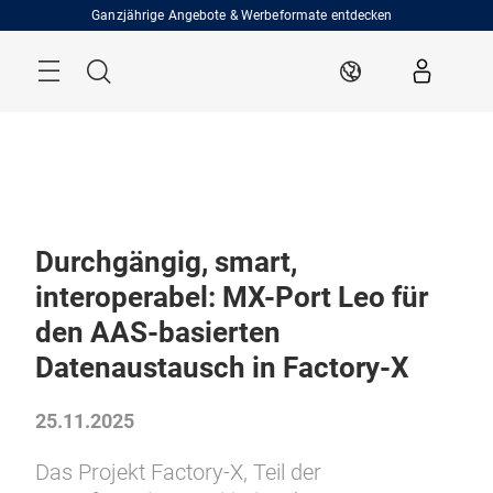
Überspringen
Ganzjährige Angebote & Werbeformate entdecken
Menü
Suche
DE
Durchgängig, smart,
interoperabel: MX-Port Leo für
den AAS-basierten
Datenaustausch in Factory-X
25.11.2025
Das Projekt Factory-X, Teil der