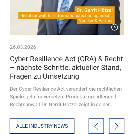
26.03.2026
04.
Cyber Resilience Act (CRA) & Recht
EU
– nächste Schritte, aktueller Stand,
Ac
Fragen zu Umsetzung
nd
Die 
vor:
Der Cyber Resilience Act verändert die rechtlichen
ug
Enis
Spielregeln für vernetzte Produkte grundlegend.
Erh
Rechtsanwalt Dr. Gerrit Hötzel zeigt in seiner
Keynote, wie …
ALLE INDUSTRY NEWS