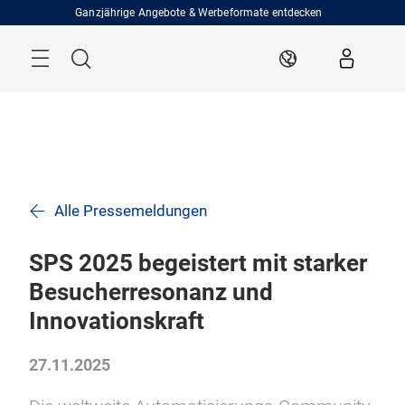
Überspringen
Ganzjährige Angebote & Werbeformate entdecken
Menü
Suche
DE
Alle Pressemeldungen
SPS 2025 begeistert mit starker
Besucherresonanz und
Innovationskraft
27.11.2025