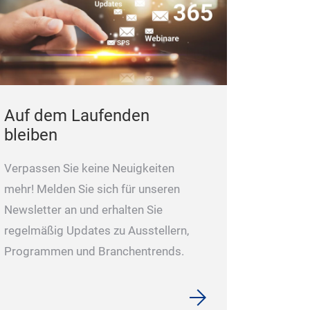
rüttelsicher, wa
Kosteneinsparu
Verdrahtungszei
Inbetriebnahme
Serviceaufwan
Auf dem Laufenden
Keine Leitervo
bleiben
sparen Sie Ade
Vorgang ein.
Verpassen Sie keine Neuigkeiten
mehr! Melden Sie sich für unseren
Newsletter an und erhalten Sie
regelmäßig Updates zu Ausstellern,
Programmen und Branchentrends.