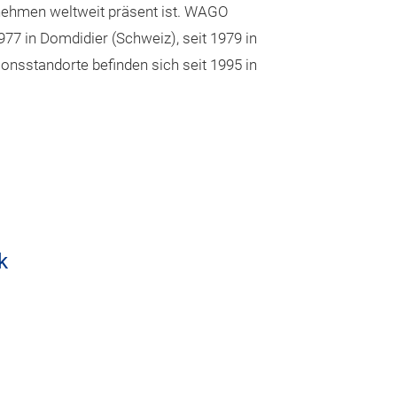
nehmen weltweit präsent ist. WAGO
Standards
977 in Domdidier (Schweiz), seit 1979 in
Große Vielfalt a
onsstandorte befinden sich seit 1995 in
Anwendungen er
Internationale 
den weltweiten 
Umfangreiches 
Anschlusstechn
CAGE CLAMP®-A
rüttelsichere, s
k
Verbindungen d