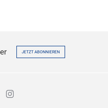
er
JETZT ABONNIEREN
n
utube
instagram