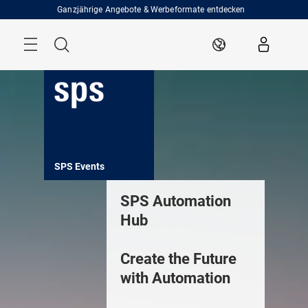
Überspringen
Ganzjährige Angebote & Werbeformate entdecken
Menü
Suche
DE
ents
SPS Insights
SPS Services
SPS Expo
SPS Automation
Hub
Create the Future
with Automation